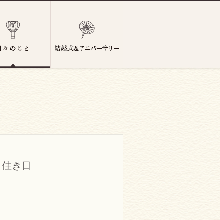
しき佳き日