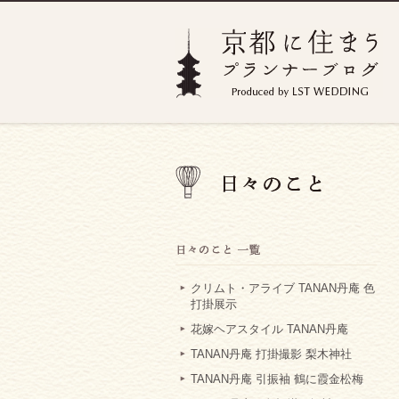
クリムト・アライブ TANAN丹庵 色
打掛展示
花嫁ヘアスタイル TANAN丹庵
TANAN丹庵 打掛撮影 梨木神社
TANAN丹庵 引振袖 鶴に霞金松梅