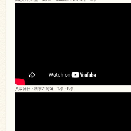
八坂神社・料亭左阿彌 T様・F様