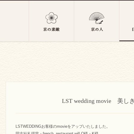
LST wedding movie 美
LSTWEDDINGお客様のmovieをアップいたしました。
同志社礼拝堂・french restaurant will O様・K様