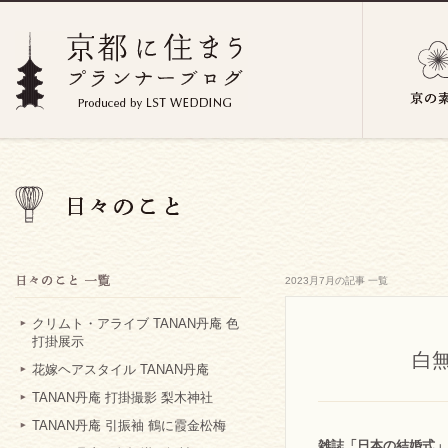
2023月7月の記事 一覧
クリムト・アライブ TANAN丹庵 色
打掛展示
白
花嫁ヘアスタイル TANAN丹庵
TANAN丹庵 打掛撮影 梨木神社
TANAN丹庵 引振袖 鶴に霞金松梅
雑誌「
日本の結婚式
」