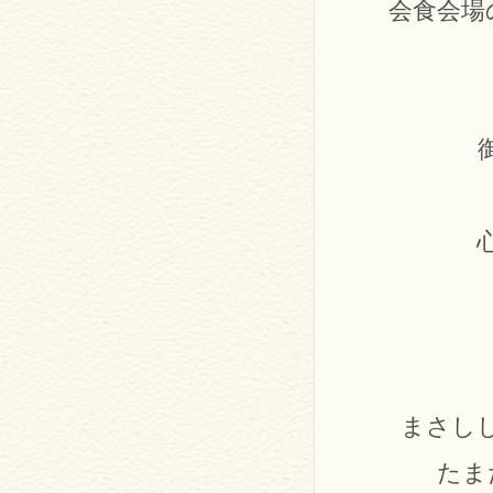
会食会場
まさし
たまた