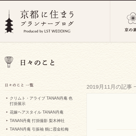
2019月11月の記事
クリムト・アライブ TANAN丹庵 色
打掛展示
花嫁ヘアスタイル TANAN丹庵
TANAN丹庵 打掛撮影 梨木神社
TANAN丹庵 引振袖 鶴に霞金松梅