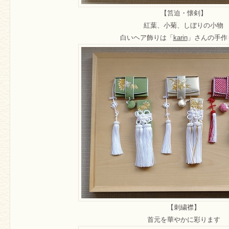
【筥迫・懐剣】
紅葉、小菊、しぼりの小物
白いヘア飾りは「
karin
」さんの手作
【刺繍襟】
首元を華やかに彩ります