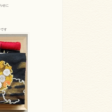
わせに
。
掛です