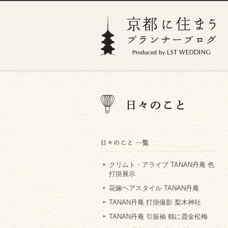
クリムト・アライブ TANAN丹庵 色
打掛展示
花嫁ヘアスタイル TANAN丹庵
TANAN丹庵 打掛撮影 梨木神社
TANAN丹庵 引振袖 鶴に霞金松梅