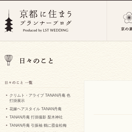
クリムト・アライブ TANAN丹庵 色
打掛展示
花嫁ヘアスタイル TANAN丹庵
TANAN丹庵 打掛撮影 梨木神社
TANAN丹庵 引振袖 鶴に霞金松梅