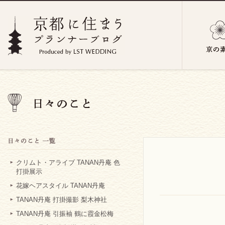
クリムト・アライブ TANAN丹庵 色
打掛展示
花嫁ヘアスタイル TANAN丹庵
TANAN丹庵 打掛撮影 梨木神社
TANAN丹庵 引振袖 鶴に霞金松梅