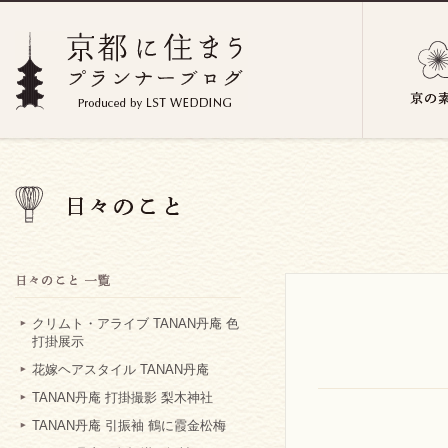
クリムト・アライブ TANAN丹庵 色
打掛展示
花嫁ヘアスタイル TANAN丹庵
TANAN丹庵 打掛撮影 梨木神社
TANAN丹庵 引振袖 鶴に霞金松梅