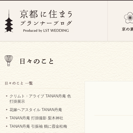
クリムト・アライブ TANAN丹庵 色
打掛展示
花嫁ヘアスタイル TANAN丹庵
TANAN丹庵 打掛撮影 梨木神社
TANAN丹庵 引振袖 鶴に霞金松梅