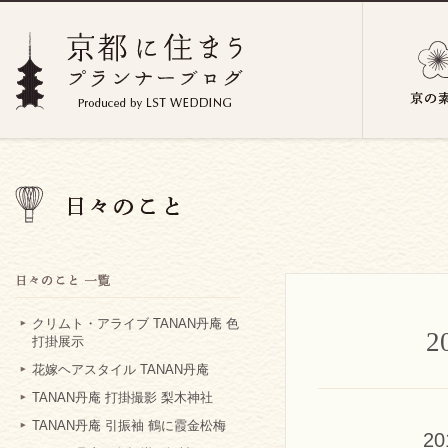
クリムト・アライブ TANAN丹庵 色
打掛展示
花嫁ヘアスタイル TANAN丹庵
TANAN丹庵 打掛撮影 梨木神社
TANAN丹庵 引振袖 鶴に霞金松梅
2