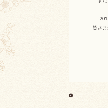
また
2
皆さま