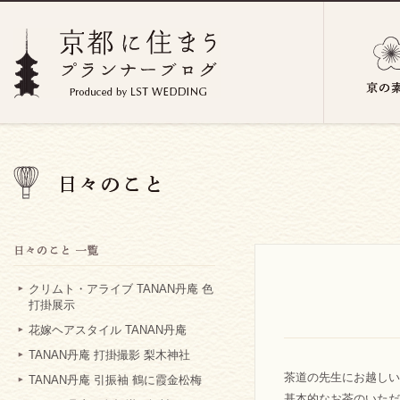
クリムト・アライブ TANAN丹庵 色
打掛展示
花嫁ヘアスタイル TANAN丹庵
TANAN丹庵 打掛撮影 梨木神社
茶道の先生にお越しい
TANAN丹庵 引振袖 鶴に霞金松梅
基本的なお茶のいただ