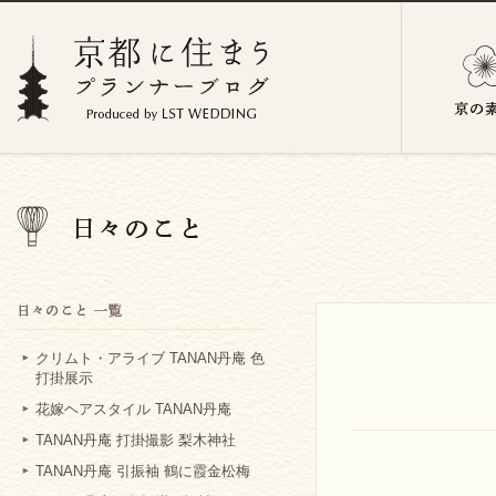
クリムト・アライブ TANAN丹庵 色
打掛展示
花嫁ヘアスタイル TANAN丹庵
TANAN丹庵 打掛撮影 梨木神社
TANAN丹庵 引振袖 鶴に霞金松梅