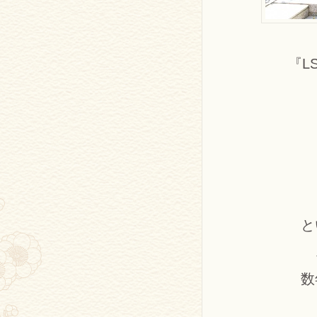
『L
と
数