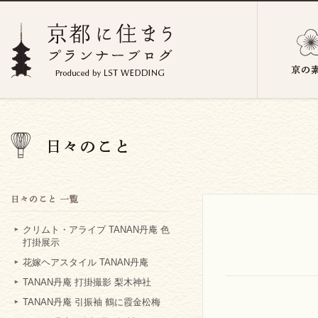
クリムト・アライブ TANAN丹庵 色
打掛展示
花嫁ヘアスタイル TANAN丹庵
TANAN丹庵 打掛撮影 梨木神社
TANAN丹庵 引振袖 鶴に霞金松梅