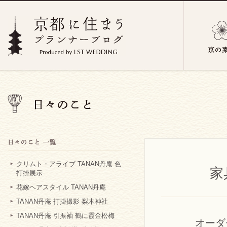
クリムト・アライブ TANAN丹庵 色
家
打掛展示
花嫁ヘアスタイル TANAN丹庵
TANAN丹庵 打掛撮影 梨木神社
TANAN丹庵 引振袖 鶴に霞金松梅
オーダ