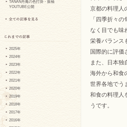
TANAN丹庵の色打掛・振袖
YOUTUBE公開
京都の料理人
「四季折々の
なく目でも味
栄養バランス
2025年
国際的に評価
2024年
また、日本独
2023年
海外から和食
2022年
2021年
世界各地でう
2020年
和食の料理人
2019年
2018年
うです。
2017年
2016年