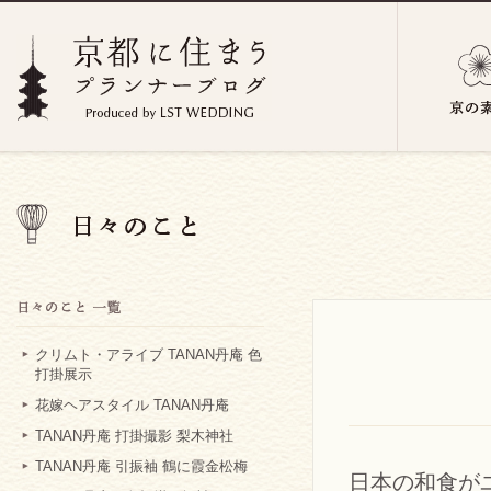
クリムト・アライブ TANAN丹庵 色
打掛展示
花嫁ヘアスタイル TANAN丹庵
TANAN丹庵 打掛撮影 梨木神社
TANAN丹庵 引振袖 鶴に霞金松梅
日本の和食が