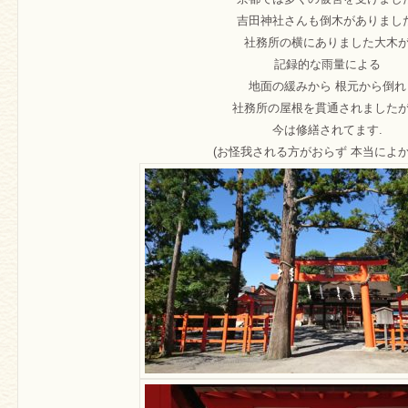
吉田神社さんも倒木がありました
社務所の横にありました大木
記録的な雨量による
地面の緩みから 根元から倒れ
社務所の屋根を貫通されました
今は修繕されてます.
(お怪我される方がおらず 本当によか