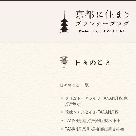
クリムト・アライブ TANAN丹庵 色
打掛展示
花嫁ヘアスタイル TANAN丹庵
TANAN丹庵 打掛撮影 梨木神社
TANAN丹庵 引振袖 鶴に霞金松梅