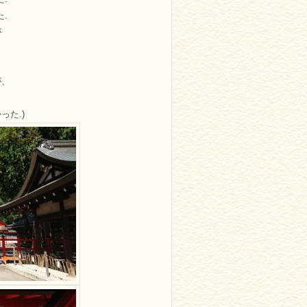
.
が
が、
った.)