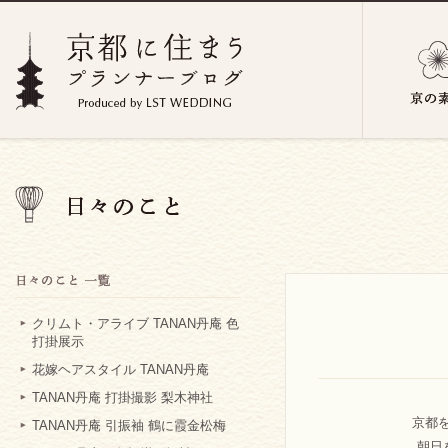
クリムト・アライブ TANAN丹庵 色
打掛展示
花嫁ヘアスタイル TANAN丹庵
TANAN丹庵 打掛撮影 梨木神社
京都
TANAN丹庵 引振袖 鶴に霞金松梅
朝日