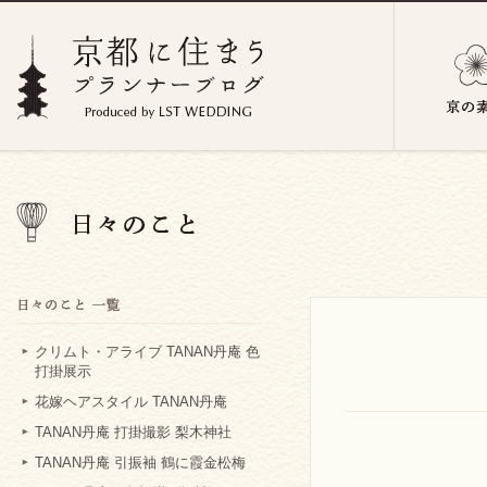
クリムト・アライブ TANAN丹庵 色
打掛展示
花嫁ヘアスタイル TANAN丹庵
TANAN丹庵 打掛撮影 梨木神社
TANAN丹庵 引振袖 鶴に霞金松梅