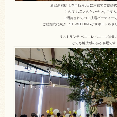
新郎新婦様は昨年12月8日に京都でご結婚
この度 お二人のたいせつなご友人
ご招待されてのご披露パーティー
ご結婚式に続き LST WEDDINGがサポートを
リストランテ ベニ―レベニ―レは天
とても解放感のある会場です