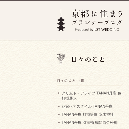
クリムト・アライブ TANAN丹庵 色
打掛展示
花嫁ヘアスタイル TANAN丹庵
TANAN丹庵 打掛撮影 梨木神社
TANAN丹庵 引振袖 鶴に霞金松梅