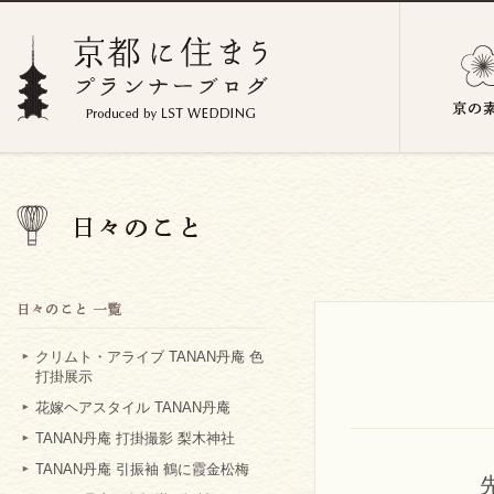
クリムト・アライブ TANAN丹庵 色
打掛展示
花嫁ヘアスタイル TANAN丹庵
TANAN丹庵 打掛撮影 梨木神社
TANAN丹庵 引振袖 鶴に霞金松梅