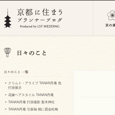
クリムト・アライブ TANAN丹庵 色
打掛展示
花嫁ヘアスタイル TANAN丹庵
TANAN丹庵 打掛撮影 梨木神社
TANAN丹庵 引振袖 鶴に霞金松梅