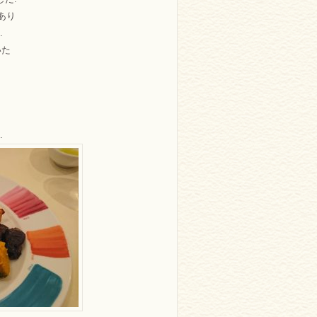
あり
.
いた
.