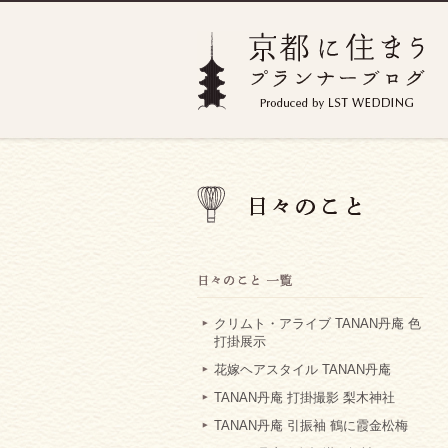
クリムト・アライブ TANAN丹庵 色
打掛展示
花嫁ヘアスタイル TANAN丹庵
TANAN丹庵 打掛撮影 梨木神社
TANAN丹庵 引振袖 鶴に霞金松梅