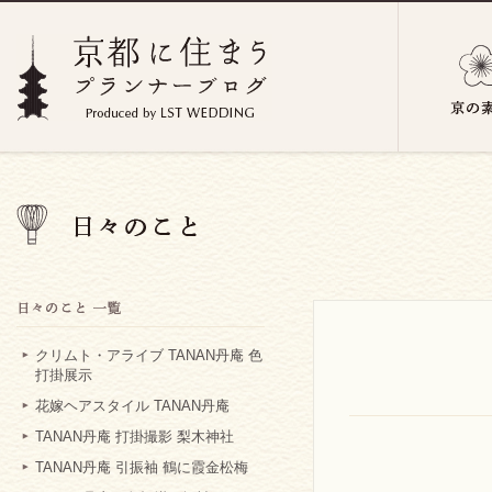
クリムト・アライブ TANAN丹庵 色
打掛展示
花嫁ヘアスタイル TANAN丹庵
TANAN丹庵 打掛撮影 梨木神社
TANAN丹庵 引振袖 鶴に霞金松梅