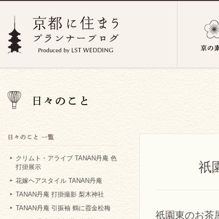
クリムト・アライブ TANAN丹庵 色
祇
打掛展示
花嫁ヘアスタイル TANAN丹庵
TANAN丹庵 打掛撮影 梨木神社
TANAN丹庵 引振袖 鶴に霞金松梅
祇園東のお茶