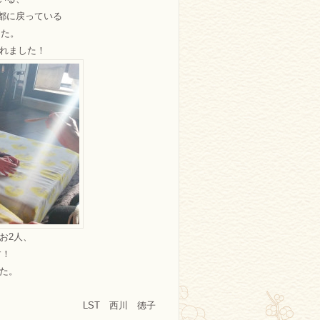
都に戻っている
した。
されました！
お2人、
す！
た。
）
LST 西川 徳子