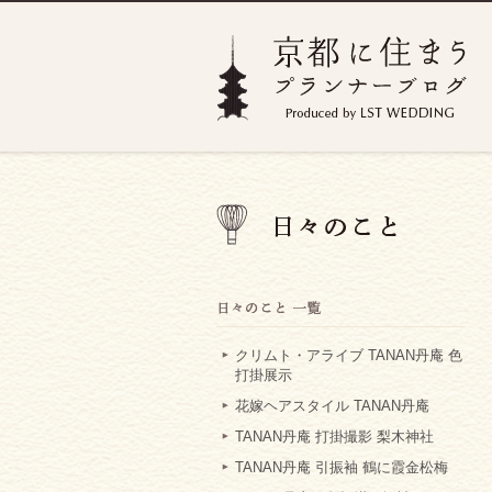
クリムト・アライブ TANAN丹庵 色
打掛展示
花嫁ヘアスタイル TANAN丹庵
TANAN丹庵 打掛撮影 梨木神社
TANAN丹庵 引振袖 鶴に霞金松梅