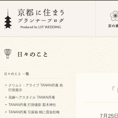
クリムト・アライブ TANAN丹庵 色
「
打掛展示
花嫁ヘアスタイル TANAN丹庵
TANAN丹庵 打掛撮影 梨木神社
TANAN丹庵 引振袖 鶴に霞金松梅
7月25