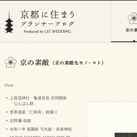
上賀茂神社・亀屋良長 共同開発
「なんばん餅」
世界遺産「仁和寺」前撮り
左阿彌 祝婚
令和７年 祇園祭 弓矢組・武者神役