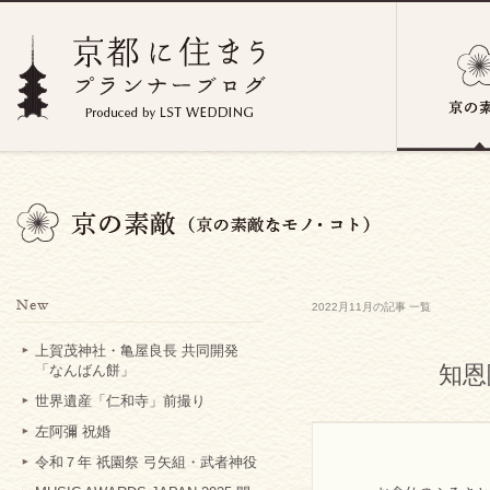
2022月11月の記事 一覧
上賀茂神社・亀屋良長 共同開発
知恩
「なんばん餅」
世界遺産「仁和寺」前撮り
左阿彌 祝婚
令和７年 祇園祭 弓矢組・武者神役