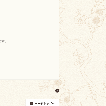
、
。
です、