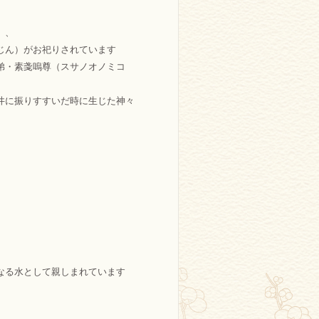
）、
じん）がお祀りされています
弟・素戔嗚尊（スサノオノミコ
井に振りすすいだ時に生じた神々
なる水として親しまれています