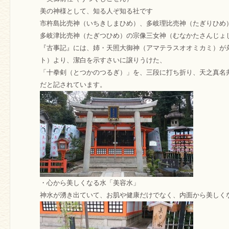
美の神様として、知る人ぞ知る社です
市杵島比売神（いちきしまひめ）、多岐理比売神（たぎりひめ
多岐津比売神（たぎつひめ）の宗像三女神（むなかたさんじょ
『古事記』には、姉・天照大御神（アマテラスオオミカミ）が
ト）より、潔白を示すさいに譲りうけた、
「十拳剣（とつかのつるぎ）」を、三段に打ち折り、天之真名
だと記されています。
・心から美しくなる水「美容水」
神水が湧き出ていて、お肌や健康だけでなく、内面から美しく