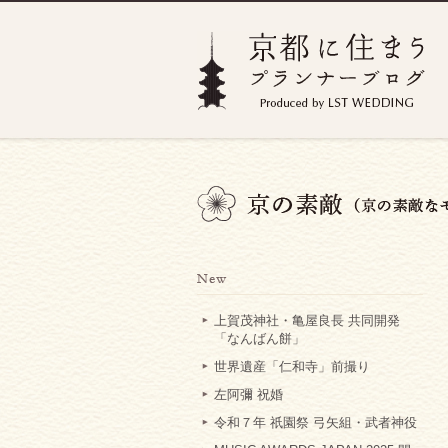
上賀茂神社・亀屋良長 共同開発
「なんばん餅」
世界遺産「仁和寺」前撮り
左阿彌 祝婚
令和７年 祇園祭 弓矢組・武者神役