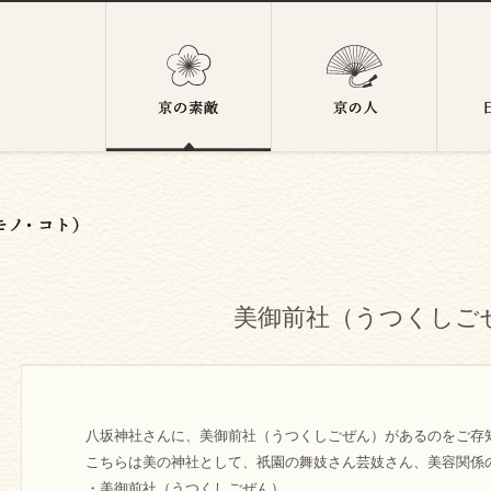
美御前社（うつくしご
八坂神社さんに、美御前社（うつくしごぜん）があるのをご存
こちらは美の神社として、祇園の舞妓さん芸妓さん、美容関係
・美御前社（うつくしごぜん）