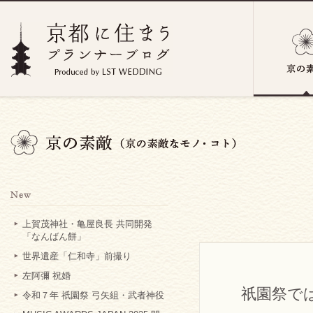
上賀茂神社・亀屋良長 共同開発
「なんばん餅」
世界遺産「仁和寺」前撮り
左阿彌 祝婚
祇園祭で
令和７年 祇園祭 弓矢組・武者神役