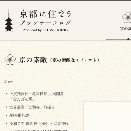
上賀茂神社・亀屋良長 共同開発
「なんばん餅」
世界遺産「仁和寺」前撮り
左阿彌 祝婚
令和７年 祇園祭 弓矢組・武者神役