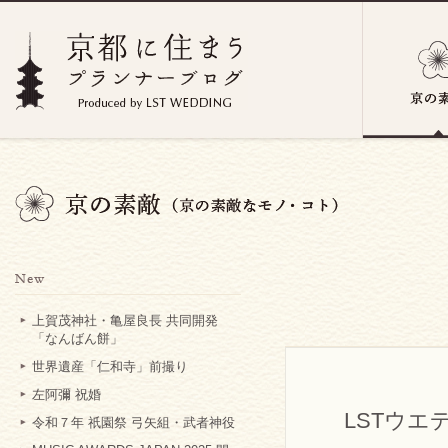
上賀茂神社・亀屋良長 共同開発
「なんばん餅」
世界遺産「仁和寺」前撮り
左阿彌 祝婚
LSTウエ
令和７年 祇園祭 弓矢組・武者神役