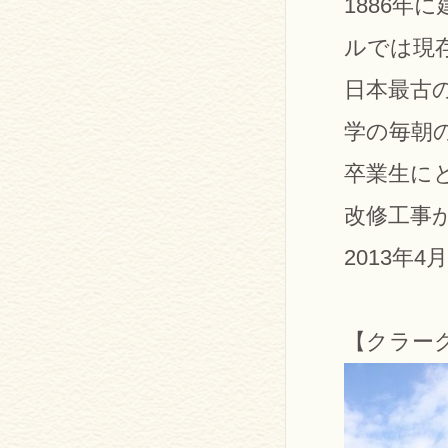
1886
ルでは現
日本最古
学の毎朝
卒業生に
改修工事
2013年
【クラー