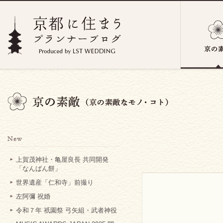
上賀茂神社・亀屋良長 共同開発
「なんばん餅」
世界遺産「仁和寺」前撮り
左阿彌 祝婚
令和７年 祇園祭 弓矢組・武者神役