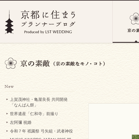
上賀茂神社・亀屋良長 共同開発
「なんばん餅」
世界遺産「仁和寺」前撮り
左阿彌 祝婚
令和７年 祇園祭 弓矢組・武者神役