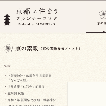
上賀茂神社・亀屋良長 共同開発
「なんばん餅」
世界遺産「仁和寺」前撮り
左阿彌 祝婚
令和７年 祇園祭 弓矢組・武者神役